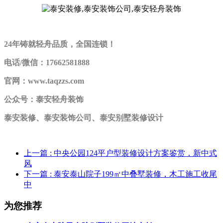
24年铸就轻舟品质，全国连锁！
电话/微信：17662581888
官网：www.taqzzs.com
公众号：泰安轻舟装饰
泰安装修、泰安装饰公司、泰安别墅装修设计
上一篇
: 中央公园124平户型装修设计方案鉴赏，新中式
风
下一篇
: 泰安泰山院子199㎡中叠墅装修，木工施工收尾
中
为您推荐