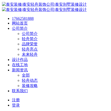
17662581888
网站首页
公司简介
公司简介
轻舟简介
品牌荣誉
轻舟亮点
未来轻舟
设计作品
在线工地
新闻资讯
全部
轻舟动态
装修攻略
联系我们
注册
登录