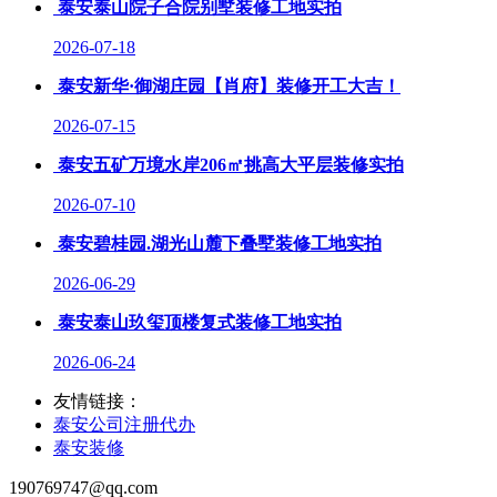
泰安泰山院子合院别墅装修工地实拍
2026-07-18
泰安新华·御湖庄园【肖府】装修开工大吉！
2026-07-15
泰安五矿万境水岸206㎡挑高大平层装修实拍
2026-07-10
泰安碧桂园.湖光山麓下叠墅装修工地实拍
2026-06-29
泰安泰山玖玺顶楼复式装修工地实拍
2026-06-24
友情链接：
泰安公司注册代办
泰安装修
190769747@qq.com