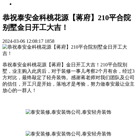
恭祝泰安金科桃花源【蒋府】210平合院
别墅金日开工大吉！
2024-03-06 12:08:17
1858
恭祝泰安金科桃花源【蒋府】金日开工大吉！210平合院别
墅，业主购入此房后，对于装修一事儿考察2个月有余，经过3
方对比，最终敲定了轻舟装饰。感谢蒋老师对我们团队及公司
的信任，开工只是开始，落地才是考验，努力做泰安最让业主
放心的一群人！