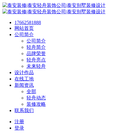
17662581888
网站首页
公司简介
公司简介
轻舟简介
品牌荣誉
轻舟亮点
未来轻舟
设计作品
在线工地
新闻资讯
全部
轻舟动态
装修攻略
联系我们
注册
登录