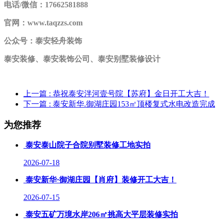
电话/微信：17662581888
官网：www.taqzzs.com
公众号：泰安轻舟装饰
泰安装修、泰安装饰公司、泰安别墅装修设计
上一篇
: 恭祝泰安泮河壹号院【苏府】金日开工大吉！
下一篇
: 泰安新华.御湖庄园153㎡顶楼复式水电改造完成
为您推荐
泰安泰山院子合院别墅装修工地实拍
2026-07-18
泰安新华·御湖庄园【肖府】装修开工大吉！
2026-07-15
泰安五矿万境水岸206㎡挑高大平层装修实拍