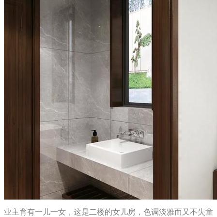
业主育有一儿一女，这是二楼的女儿房，色调淡雅而又不失童