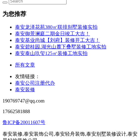
为您推荐
泰安龙泽花苑380㎡联排别墅装修实拍
泰安御景澜庭二期金日竣工大吉！
泰安基业尚城【刘府】装修开工大吉！
泰安碧桂园.湖光山麓下叠墅装修工地实拍
泰安泰山玖玺125㎡装修工地实拍
所有文章
友情链接：
泰安公司注册代办
泰安装修
190769747@qq.com
17662581888
鲁ICP备20011607号
泰安装修,泰安装饰公司,泰安轻舟装饰,泰安别墅装修设计,泰安