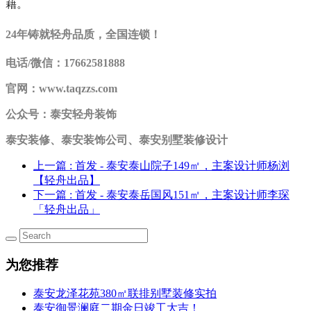
藉。
24年铸就轻舟品质，全国连锁！
电话/微信：17662581888
官网：www.taqzzs.com
公众号：泰安轻舟装饰
泰安装修
、泰安装饰公司、泰安别墅装修设计
上一篇
: 首发 - 泰安泰山院子149㎡，主案设计师杨浏
【轻舟出品】
下一篇
: 首发 - 泰安泰岳国风151㎡，主案设计师李琛
「轻舟出品」
为您推荐
泰安龙泽花苑380㎡联排别墅装修实拍
泰安御景澜庭二期金日竣工大吉！