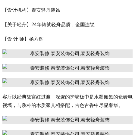
【设计机构】泰安轻舟装饰
【关于轻舟】24年铸就轻舟品质，全国连锁！
【设 计 师】杨方辉
客厅以经典故宫红过渡，深邃的护墙板中是水墨氤氲的瓷砖电
视墙，与质朴的木质家具相搭配，古色古香中尽显奢华。