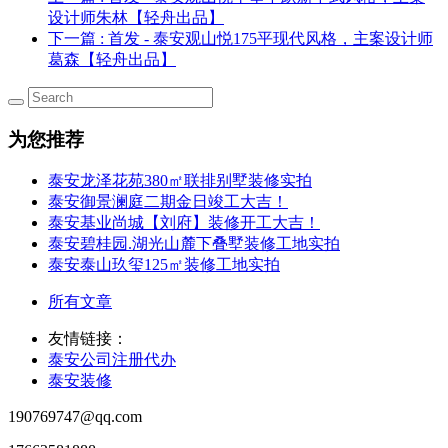
设计师朱林【轻舟出品】
下一篇
: 首发 - 泰安观山悦175平现代风格，主案设计师
葛森【轻舟出品】
为您推荐
泰安龙泽花苑380㎡联排别墅装修实拍
泰安御景澜庭二期金日竣工大吉！
泰安基业尚城【刘府】装修开工大吉！
泰安碧桂园.湖光山麓下叠墅装修工地实拍
泰安泰山玖玺125㎡装修工地实拍
所有文章
友情链接：
泰安公司注册代办
泰安装修
190769747@qq.com