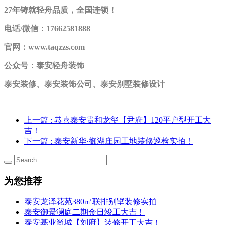
27年铸就轻舟品质，全国连锁！
电话/微信：17662581888
官网：www.taqzzs.com
公众号：泰安轻舟装饰
泰安装修、泰安装饰公司、泰安别墅装修设计
上一篇
: 恭喜泰安贵和龙玺【尹府】120平户型开工大
吉！
下一篇
: 泰安新华·御湖庄园工地装修巡检实拍！
为您推荐
泰安龙泽花苑380㎡联排别墅装修实拍
泰安御景澜庭二期金日竣工大吉！
泰安基业尚城【刘府】装修开工大吉！