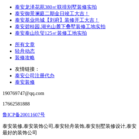
泰安龙泽花苑380㎡联排别墅装修实拍
泰安御景澜庭二期金日竣工大吉！
泰安基业尚城【刘府】装修开工大吉！
泰安碧桂园.湖光山麓下叠墅装修工地实拍
泰安泰山玖玺125㎡装修工地实拍
所有文章
轻舟动态
装修攻略
友情链接：
泰安公司注册代办
泰安装修
190769747@qq.com
17662581888
鲁ICP备20011607号
泰安装修,泰安装饰公司,泰安轻舟装饰,泰安别墅装修设计,泰安
最好的装饰公司