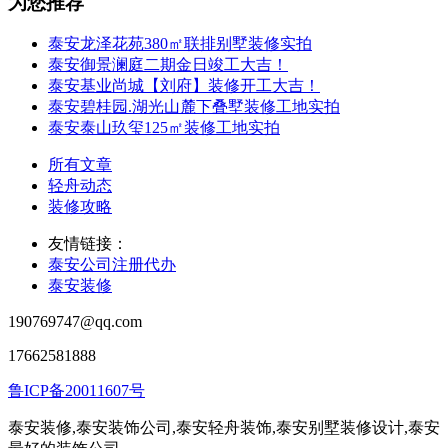
为您推荐
泰安龙泽花苑380㎡联排别墅装修实拍
泰安御景澜庭二期金日竣工大吉！
泰安基业尚城【刘府】装修开工大吉！
泰安碧桂园.湖光山麓下叠墅装修工地实拍
泰安泰山玖玺125㎡装修工地实拍
所有文章
轻舟动态
装修攻略
友情链接：
泰安公司注册代办
泰安装修
190769747@qq.com
17662581888
鲁ICP备20011607号
泰安装修,泰安装饰公司,泰安轻舟装饰,泰安别墅装修设计,泰安