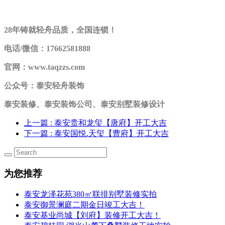
28年铸就轻舟品质，全国连锁！
电话/微信：17662581888
官网：www.taqzzs.com
公众号：泰安轻舟装饰
泰安装修、泰安装饰公司、泰安别墅装修设计
上一篇
: 泰安贵和龙玺【唐府】开工大吉
下一篇
: 泰安国悦.天玺【曹府】开工大吉
为您推荐
泰安龙泽花苑380㎡联排别墅装修实拍
泰安御景澜庭二期金日竣工大吉！
泰安基业尚城【刘府】装修开工大吉！