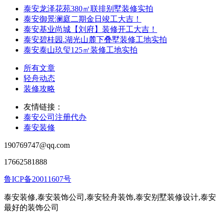
泰安龙泽花苑380㎡联排别墅装修实拍
泰安御景澜庭二期金日竣工大吉！
泰安基业尚城【刘府】装修开工大吉！
泰安碧桂园.湖光山麓下叠墅装修工地实拍
泰安泰山玖玺125㎡装修工地实拍
所有文章
轻舟动态
装修攻略
友情链接：
泰安公司注册代办
泰安装修
190769747@qq.com
17662581888
鲁ICP备20011607号
泰安装修,泰安装饰公司,泰安轻舟装饰,泰安别墅装修设计,泰安
最好的装饰公司