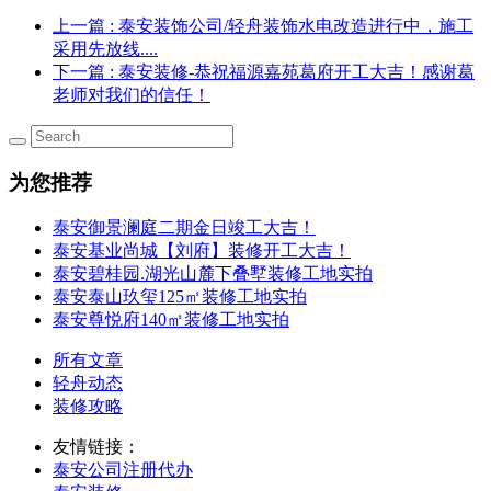
上一篇
: 泰安装饰公司/轻舟装饰水电改造进行中，施工
采用先放线....
下一篇
: 泰安装修-恭祝福源嘉苑葛府开工大吉！感谢葛
老师对我们的信任！
为您推荐
泰安御景澜庭二期金日竣工大吉！
泰安基业尚城【刘府】装修开工大吉！
泰安碧桂园.湖光山麓下叠墅装修工地实拍
泰安泰山玖玺125㎡装修工地实拍
泰安尊悦府140㎡装修工地实拍
所有文章
轻舟动态
装修攻略
友情链接：
泰安公司注册代办