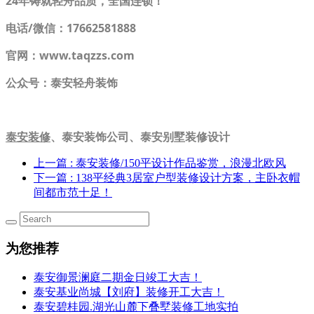
24年铸就轻舟品质，全国连锁！
电话/微信：17662581888
官网：www.taqzzs.com
公众号：泰安轻舟装饰
泰安装修
、泰安装饰公司、泰安别墅装修设计
上一篇
: 泰安装修/150平设计作品鉴赏，浪漫北欧风
下一篇
: 138平经典3居室户型装修设计方案，主卧衣帽
间都市范十足！
为您推荐
泰安御景澜庭二期金日竣工大吉！
泰安基业尚城【刘府】装修开工大吉！
泰安碧桂园.湖光山麓下叠墅装修工地实拍