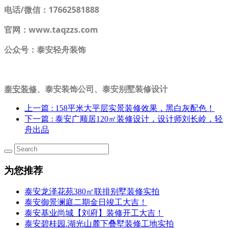
电话/微信：17662581888
官网：www.taqzzs.com
公众号：泰安轻舟装饰
泰安装修
、泰安装饰公司、泰安别墅装修设计
上一篇
: 158平米大平层实景装修效果，黑白灰配色！
下一篇
: 泰安广顺居120㎡装修设计，设计师刘长岭，轻
舟出品
为您推荐
泰安龙泽花苑380㎡联排别墅装修实拍
泰安御景澜庭二期金日竣工大吉！
泰安基业尚城【刘府】装修开工大吉！
泰安碧桂园.湖光山麓下叠墅装修工地实拍