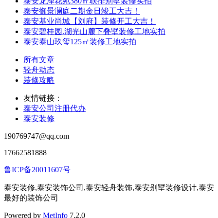
泰安龙泽花苑380㎡联排别墅装修实拍
泰安御景澜庭二期金日竣工大吉！
泰安基业尚城【刘府】装修开工大吉！
泰安碧桂园.湖光山麓下叠墅装修工地实拍
泰安泰山玖玺125㎡装修工地实拍
所有文章
轻舟动态
装修攻略
友情链接：
泰安公司注册代办
泰安装修
190769747@qq.com
17662581888
鲁ICP备20011607号
泰安装修,泰安装饰公司,泰安轻舟装饰,泰安别墅装修设计,泰安
最好的装饰公司
Powered by
MetInfo
7.2.0