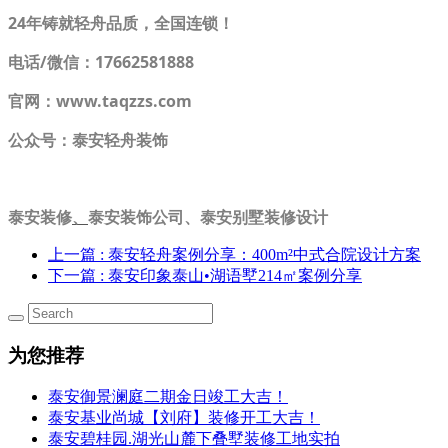
24年铸就轻舟品质，全国连锁！
电话/微信：17662581888
官网：www.taqzzs.com
公众号：泰安轻舟装饰
泰安装修
、
泰安装饰公司、泰安别墅装修设计
上一篇
: 泰安轻舟案例分享：400m²中式合院设计方案
下一篇
: 泰安印象泰山•湖语墅214㎡案例分享
为您推荐
泰安御景澜庭二期金日竣工大吉！
泰安基业尚城【刘府】装修开工大吉！
泰安碧桂园.湖光山麓下叠墅装修工地实拍