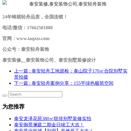
24年铸就轻舟品质，全国连锁！
电话/微信：17662581888
官网：www.taqzzs.com
公众号：泰安轻舟装饰
泰安装修
、
泰安装饰公司、泰安别墅装修设计
上一篇
: 泰安轻舟工地巡检：泰山院子170㎡合院别墅实
景拍摄
下一篇
: 泰安轻舟案例分享：155平绿色极简空间
为您推荐
泰安龙泽花苑380㎡联排别墅装修实拍
泰安御景澜庭二期金日竣工大吉！
泰安基业尚城【刘府】装修开工大吉！