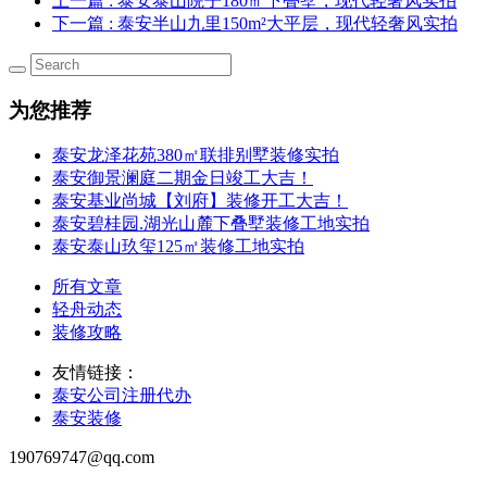
上一篇
: 泰安泰山院子180㎡下叠墅，现代轻奢风实拍
下一篇
: 泰安半山九里150m²大平层，现代轻奢风实拍
为您推荐
泰安龙泽花苑380㎡联排别墅装修实拍
泰安御景澜庭二期金日竣工大吉！
泰安基业尚城【刘府】装修开工大吉！
泰安碧桂园.湖光山麓下叠墅装修工地实拍
泰安泰山玖玺125㎡装修工地实拍
所有文章
轻舟动态
装修攻略
友情链接：
泰安公司注册代办
泰安装修
190769747@qq.com