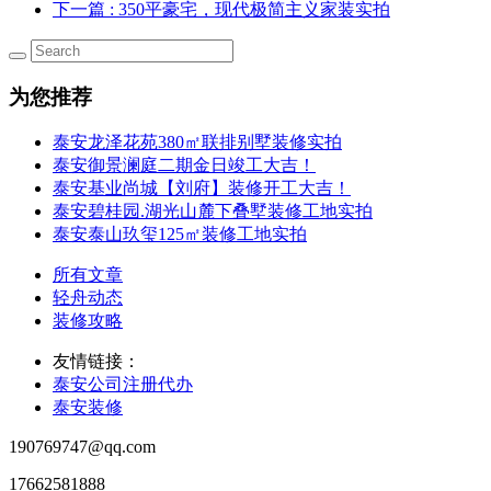
下一篇
: 350平豪宅，现代极简主义家装实拍
为您推荐
泰安龙泽花苑380㎡联排别墅装修实拍
泰安御景澜庭二期金日竣工大吉！
泰安基业尚城【刘府】装修开工大吉！
泰安碧桂园.湖光山麓下叠墅装修工地实拍
泰安泰山玖玺125㎡装修工地实拍
所有文章
轻舟动态
装修攻略
友情链接：
泰安公司注册代办
泰安装修
190769747@qq.com
17662581888