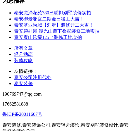
为您推荐
泰安龙泽花苑380㎡联排别墅装修实拍
泰安御景澜庭二期金日竣工大吉！
泰安基业尚城【刘府】装修开工大吉！
泰安碧桂园.湖光山麓下叠墅装修工地实拍
泰安泰山玖玺125㎡装修工地实拍
所有文章
轻舟动态
装修攻略
友情链接：
泰安公司注册代办
泰安装修
190769747@qq.com
17662581888
鲁ICP备20011607号
泰安装修,泰安装饰公司,泰安轻舟装饰,泰安别墅装修设计,泰安