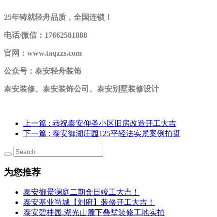
25年铸就轻舟品质，全国连锁！
电话/微信：17662581888
官网：www.taqzzs.com
公众号：泰安轻舟装饰
泰安装修、泰安装饰公司、泰安别墅装修设计
上一篇
: 恭祝泰安仰圣小区旧房改造开工大吉
下一篇
: 泰安御湖庄园125平轻法实景案例拍摄
为您推荐
泰安御景澜庭二期金日竣工大吉！
泰安基业尚城【刘府】装修开工大吉！
泰安碧桂园.湖光山麓下叠墅装修工地实拍