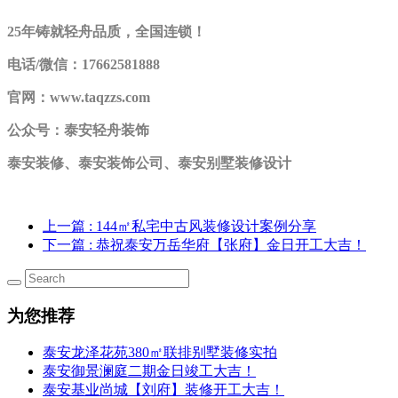
25年铸就轻舟品质，全国连锁！
电话/微信：17662581888
官网：www.taqzzs.com
公众号：泰安轻舟装饰
泰安装修、泰安装饰公司、泰安别墅装修设计
上一篇
: 144㎡私宅中古风装修设计案例分享
下一篇
: 恭祝泰安万岳华府【张府】金日开工大吉！
为您推荐
泰安龙泽花苑380㎡联排别墅装修实拍
泰安御景澜庭二期金日竣工大吉！
泰安基业尚城【刘府】装修开工大吉！