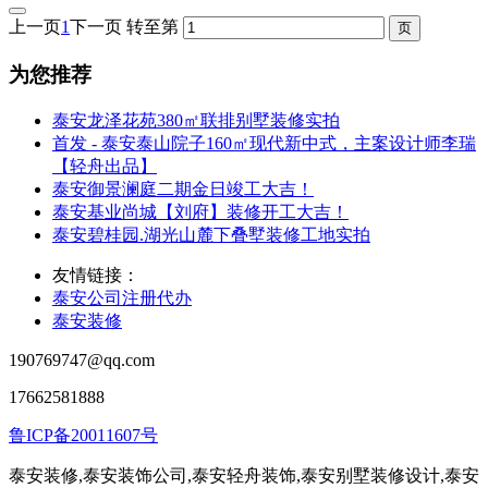
上一页
1
下一页
转至第
为您推荐
泰安龙泽花苑380㎡联排别墅装修实拍
首发 - 泰安泰山院子160㎡现代新中式，主案设计师李瑞
【轻舟出品】
泰安御景澜庭二期金日竣工大吉！
泰安基业尚城【刘府】装修开工大吉！
泰安碧桂园.湖光山麓下叠墅装修工地实拍
友情链接：
泰安公司注册代办
泰安装修
190769747@qq.com
17662581888
鲁ICP备20011607号
泰安装修,泰安装饰公司,泰安轻舟装饰,泰安别墅装修设计,泰安