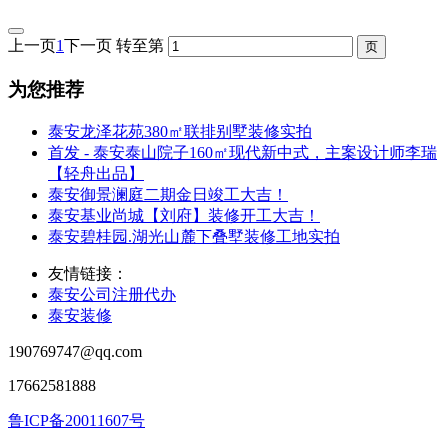
上一页
1
下一页
转至第
为您推荐
泰安龙泽花苑380㎡联排别墅装修实拍
首发 - 泰安泰山院子160㎡现代新中式，主案设计师李瑞
【轻舟出品】
泰安御景澜庭二期金日竣工大吉！
泰安基业尚城【刘府】装修开工大吉！
泰安碧桂园.湖光山麓下叠墅装修工地实拍
友情链接：
泰安公司注册代办
泰安装修
190769747@qq.com
17662581888
鲁ICP备20011607号