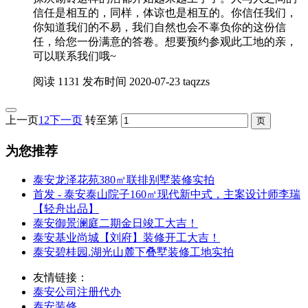
信任是相互的，同样，体谅也是相互的。你信任我们，
你知道我们的不易，我们自然也会不辜负你的这份信
任，给您一份满意的答卷。想要预约参观此工地的亲，
可以联系我们哦~
阅读
1131
发布时间
2020-07-23
taqzzs
上一页
1
2
下一页
转至第
为您推荐
泰安龙泽花苑380㎡联排别墅装修实拍
首发 - 泰安泰山院子160㎡现代新中式，主案设计师李瑞
【轻舟出品】
泰安御景澜庭二期金日竣工大吉！
泰安基业尚城【刘府】装修开工大吉！
泰安碧桂园.湖光山麓下叠墅装修工地实拍
友情链接：
泰安公司注册代办
泰安装修