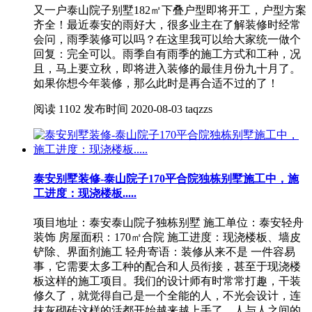
又一户泰山院子别墅182㎡下叠户型即将开工，户型方案
齐全！最近泰安的雨好大，很多业主在了解装修时经常
会问，雨季装修可以吗？在这里我可以给大家统一做个
回复：完全可以。雨季自有雨季的施工方式和工种，况
且，马上要立秋，即将进入装修的最佳月份九十月了。
如果你想今年装修，那么此时是再合适不过的了！
阅读
1102
发布时间
2020-08-03
taqzzs
泰安别墅装修-泰山院子170平合院独栋别墅施工中，施
工进度：现浇楼板.....
项目地址：泰安泰山院子独栋别墅 施工单位：泰安轻舟
装饰 房屋面积：170㎡合院 施工进度：现浇楼板、墙皮
铲除、界面剂施工 轻舟寄语：装修从来不是 一件容易
事，它需要太多工种的配合和人员衔接，甚至于现浇楼
板这样的施工项目。我们的设计师有时常常打趣，干装
修久了，就觉得自己是一个全能的人，不光会设计，连
抹灰砌砖这样的活都开始越来越上手了。人与人之间的