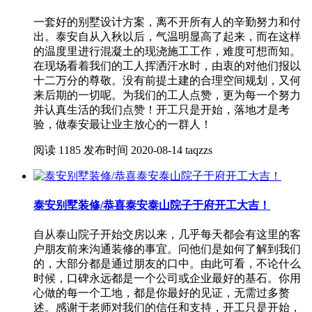
一套好的别墅设计方案，离不开所有人的辛勤努力和付
出。泰安自从入秋以后，气温明显高了起来，而在这样
的温度里进行混凝土的现浇施工工作，难度可想而知。
在现场看着我们的工人挥洒汗水时，由衷的对他们报以
十二万分的尊敬。没有前提土建的合理空间规划，又何
来后期的一切呢。为我们的工人点赞，更为每一个努力
并认真生活的我们点赞！开工只是开始，落地才是考
验，做泰安最让业主放心的一群人！
阅读
1185
发布时间
2020-08-14
taqzzs
泰安别墅装修/恭喜泰安泰山院子于府开工大吉！
自从泰山院子开始交房以来，几乎每天都会有这里的客
户朋友前来沟通装修的事宜。问他们是如何了解到我们
的，大部分都是通过朋友的口中。由此可看，不论什么
时候，口碑永远都是一个公司或企业最好的基石。你用
心做的每一个工地，都是你最好的见证，无需过多赘
述。感谢于老师对我们的信任和支持，开工只是开始，