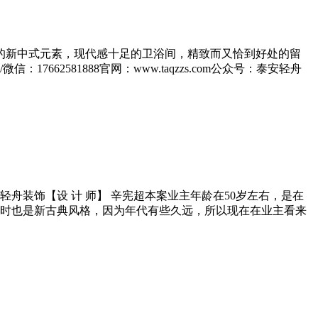
的新中式元素，现代感十足的卫浴间，精致而又恰到好处的留
2581888官网：www.taqzzs.com公众号：泰安轻舟
舟装饰【设 计 师】 辛宪超本案业主年龄在50岁左右，是在
修时也是新古典风格，因为年代有些久远，所以现在在业主看来