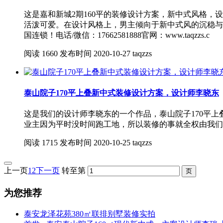
这是嘉和新城2期160平的装修设计方案，新中式风格
活泼可爱。在设计风格上，男主倾向于新中式风的沉稳与
国连锁！电话/微信：17662581888官网：www.taqzzs.c
阅读
1660
发布时间
2020-10-27
taqzzs
泰山院子170平上叠新中式装修设计方案，设计师李晓东
这是我们的设计师李晓东的一个作品，泰山院子170平
业主因为平时没时间跑工地，所以装修的事就全权由我们
阅读
1715
发布时间
2020-10-25
taqzzs
上一页
1
2
下一页
转至第
为您推荐
泰安龙泽花苑380㎡联排别墅装修实拍