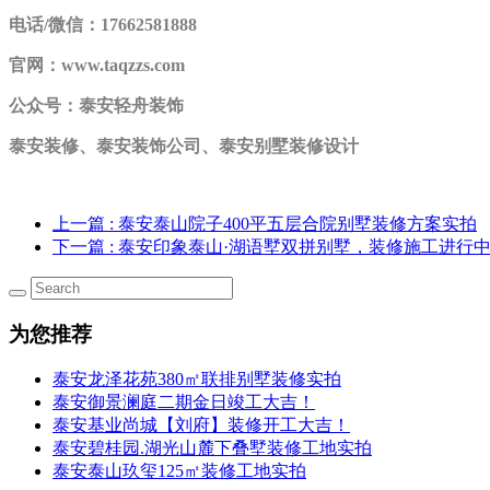
电话/微信：17662581888
官网：www.taqzzs.com
公众号：泰安轻舟装饰
泰安装修、泰安装饰公司、泰安别墅装修设计
上一篇
: 泰安泰山院子400平五层合院别墅装修方案实拍
下一篇
: 泰安印象泰山·湖语墅双拼别墅，装修施工进行
为您推荐
泰安龙泽花苑380㎡联排别墅装修实拍
泰安御景澜庭二期金日竣工大吉！
泰安基业尚城【刘府】装修开工大吉！
泰安碧桂园.湖光山麓下叠墅装修工地实拍
泰安泰山玖玺125㎡装修工地实拍