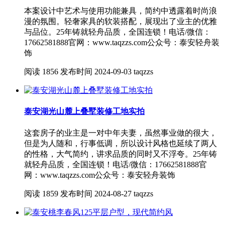
本案设计中艺术与使用功能兼具，简约中透露着时尚浪
漫的氛围。轻奢家具的软装搭配，展现出了业主的优雅
与品位。25年铸就轻舟品质，全国连锁！电话/微信：
17662581888官网：www.taqzzs.com公众号：泰安轻舟装
饰
阅读
1856
发布时间
2024-09-03
taqzzs
泰安湖光山麓上叠墅装修工地实拍
这套房子的业主是一对中年夫妻，虽然事业做的很大，
但是为人随和，行事低调，所以设计风格也延续了两人
的性格，大气简约，讲求品质的同时又不浮夸。25年铸
就轻舟品质，全国连锁！电话/微信：17662581888官
网：www.taqzzs.com公众号：泰安轻舟装饰
阅读
1859
发布时间
2024-08-27
taqzzs