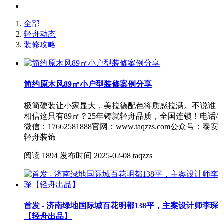
全部
轻舟动态
装修攻略
简约原木风89㎡小户型装修案例分享
极简硬装让小家显大，美拉德配色将质感拉满。不说谁
相信这只有89㎡？25年铸就轻舟品质，全国连锁！电话/
微信：17662581888官网：www.taqzzs.com公众号：泰安
轻舟装饰
阅读
1894
发布时间
2025-02-08
taqzzs
首发 - 济南绿地国际城百花明都138平，主案设计师李琛
【轻舟出品】