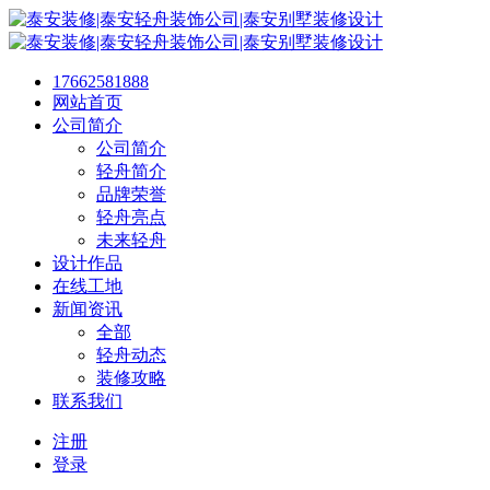
17662581888
网站首页
公司简介
公司简介
轻舟简介
品牌荣誉
轻舟亮点
未来轻舟
设计作品
在线工地
新闻资讯
全部
轻舟动态
装修攻略
联系我们
注册
登录